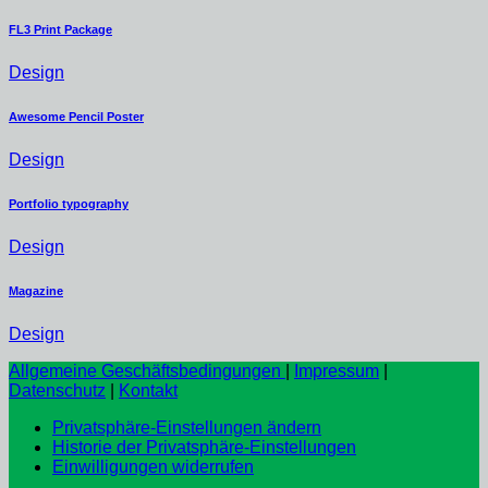
FL3 Print Package
Design
Awesome Pencil Poster
Design
Portfolio typography
Design
Magazine
Design
Allgemeine Geschäftsbedingungen
|
Impressum
|
Datenschutz
|
Kontakt
Privatsphäre-Einstellungen ändern
Historie der Privatsphäre-Einstellungen
Einwilligungen widerrufen