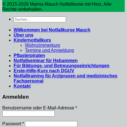
© 2015-2026 Marina Mauch Notfallkurse mit Herz. Alle
Rechte vorbehalten.
Suche
nach:
Willkommen bei Notfallkurse Mauch
Über uns
Kindernotfallkurs
Wohnzimmerkurs
Termine und Anmeldung
Pflasterpiraten
Notfallseminar für Hebammen
Für Bildungs- und Betreuungseinrichtungen
Erste-Hilfe-Kurs nach DGUV
Notfalltraining für Arztpraxen und medizinisches
Fachpersonal
Kontakt
Anmelden
Erforderlich
Benutzername oder E-Mail-Adresse
*
Erforderlich
Passwort
*