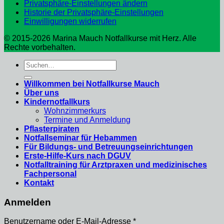
Privatsphäre-Einstellungen ändern
Historie der Privatsphäre-Einstellungen
Einwilligungen widerrufen
© 2015-2026 Marina Mauch Notfallkurse mit Herz. Alle
Rechte vorbehalten.
Suche
nach:
Willkommen bei Notfallkurse Mauch
Über uns
Kindernotfallkurs
Wohnzimmerkurs
Termine und Anmeldung
Pflasterpiraten
Notfallseminar für Hebammen
Für Bildungs- und Betreuungseinrichtungen
Erste-Hilfe-Kurs nach DGUV
Notfalltraining für Arztpraxen und medizinisches
Fachpersonal
Kontakt
Anmelden
Erforderlich
Benutzername oder E-Mail-Adresse
*