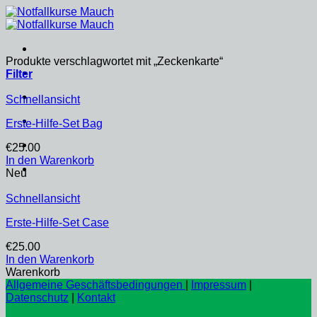
Zum
Inhalt
springen
Produkte verschlagwortet mit „Zeckenkarte“
Filter
Schnellansicht
Erste-Hilfe-Set Bag
€
25.00
In den Warenkorb
Neu
Schnellansicht
Erste-Hilfe-Set Case
€
25.00
In den Warenkorb
Warenkorb
Allgemeine Geschäftsbedingungen
|
Impressum
|
Datenschutz
|
Kontakt